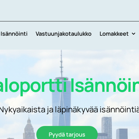
Isännöinti
Vastuunjakotaulukko
Lomakkeet
aloportti Isännöin
Nykyaikaista ja läpinäkyvää isännöinti
Pyydä tarjous