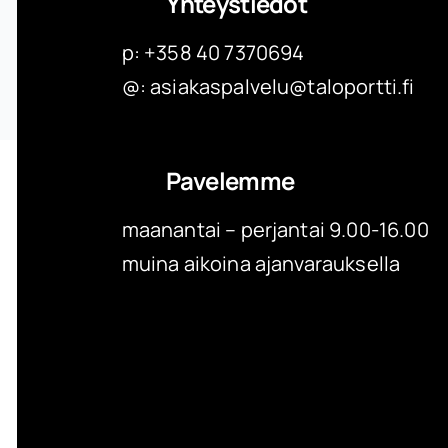
Yhteystiedot
p: +358 40 7370694
@:
asiakaspalvelu@taloportti.fi
Pavelemme
maanantai – perjantai 9.00-16.00
muina aikoina ajanvarauksella