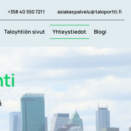
+358 40 550 7211
asiakaspalvelu@taloportti.fi
Taloyhtiön sivut
Yhteystiedot
Blogi
ti
ä