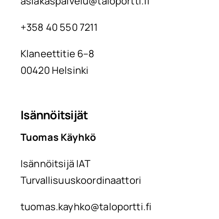
asiakaspalvelu@taloportti.fi
+358 40 550 7211
Klaneettitie 6–8
00420 Helsinki
Isännöitsijät
Tuomas Käyhkö
Isännöitsijä IAT
Turvallisuuskoordinaattori
tuomas.kayhko@taloportti.fi