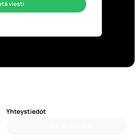
tä viesti
Yhteystiedot
+ 358 40 550 7211