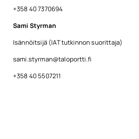
+358 40 7370694
Sami Styrman
Isännöitsijä (IAT tutkinnon suorittaja)
sami.styrman@taloportti.fi
+358 40 5507211