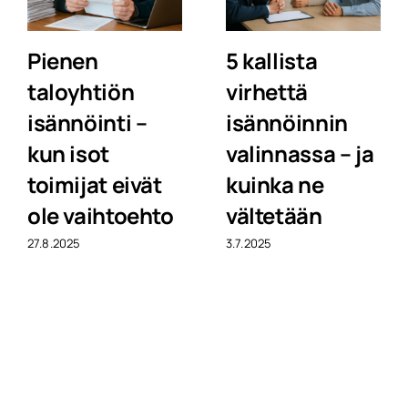
Pienen
5 kallista
taloyhtiön
virhettä
isännöinti –
isännöinnin
kun isot
valinnassa – ja
toimijat eivät
kuinka ne
ole vaihtoehto
vältetään
27.8.2025
3.7.2025