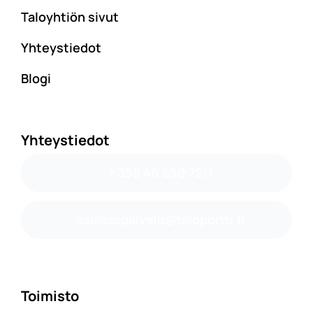
Taloyhtiön sivut
Yhteystiedot
Blogi
Yhteystiedot
+ 358 40 550 7211
asiakaspalvelu@taloportti.fi
Toimisto