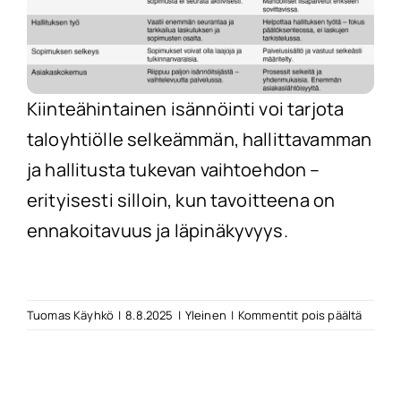
Kiinteähintainen isännöinti voi tarjota
taloyhtiölle selkeämmän, hallittavamman
ja hallitusta tukevan vaihtoehdon –
erityisesti silloin, kun tavoitteena on
ennakoitavuus ja läpinäkyvyys.
artikke
Tuomas Käyhkö
|
8.8.2025
|
Yleinen
|
Kommentit pois päältä
Perint
vs.
kiinteä
isännöi