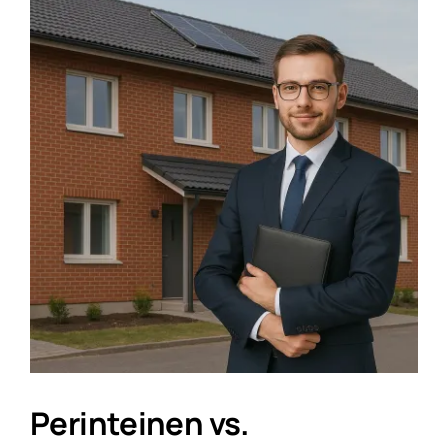
Katso
kuvaa
isompana
Perinteinen vs.