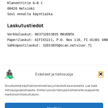
Klaneettitie 6–8 C 

00420 Helsinki

Sovi ennalta käyntiaika
Laskutustiedot
Verkkolaskut: 003732033835 MAVENTA

Paperilaskut: AIFI43221, P.O. Box 110, FI-01301 VANT
Sähköpostilaskut: 32033835@scan.netvisor.fi
© 2026Taloportti
Evästeet ja tietosuoja
Sivustomme käyttää toiminnallisia ja tilastollisia evästeitä. Lue lisää
tietosuojaselosteesta. Emme luovuta tietojasi kolmansille osapuolille
Tietosuojaseloste
markkinointitarkoituksiin.